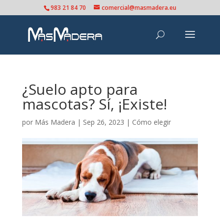
983 21 84 70
comercial@masmadera.eu
¿Suelo apto para
mascotas? Sí, ¡Existe!
por
Más Madera
|
Sep 26, 2023
|
Cómo elegir