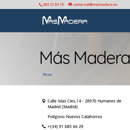
983 21 84 70
comercial@masmadera.eu
Más Madera
Atras
Calle Islas Cíes,14 - 28970 Humanes de

Madrid (Madrid)
Polígono Nuevos Calahorros
+(34) 91 685 66 29
