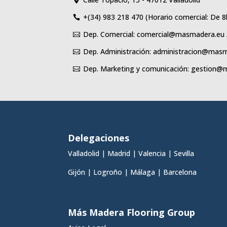
+(34) 983 218 470 (Horario comercial: De 

Dep. Comercial: comercial@masmadera.eu

Dep. Administración: administracion@mas

Dep. Marketing y comunicación: gestion

Delegaciones
Valladolid
|
Madrid
|
Valencia
|
Sevilla
Gijón
|
Logroño
|
Málaga
|
Barcelona
Más Madera Flooring Group