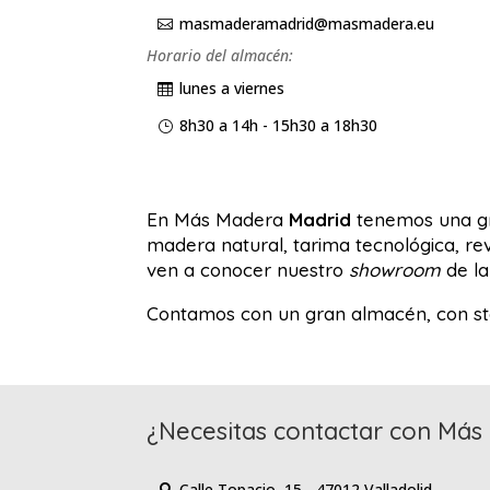
masmaderamadrid@masmadera.eu

Horario del almacén:
lunes a viernes

8h30 a 14h - 15h30 a 18h30
}
En Más Madera
Madrid
tenemos una gra
madera natural, tarima tecnológica, r
ven a conocer nuestro
showroom
de la
Contamos con un gran almacén, con sto
¿Necesitas contactar con Más 
Calle Topacio, 15 - 47012 Valladolid
