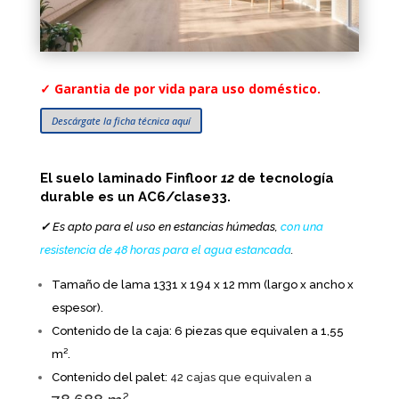
✓
Garantia de por vida para uso doméstico.
Descárgate la ficha técnica aquí
El suelo laminado Finfloor
12
de tecnología
durable es un AC6/clase
33.
✓
Es apto para el uso en estancias húmedas,
con una
resistencia de 48 horas para el agua estancada
.
Tamaño de lama
1331
x 194 x 12 mm
(largo x ancho x
espesor).
Contenido de la caja: 6 piezas que equivalen a
1,55
m².
Contenido del palet:
42 cajas que equivalen a