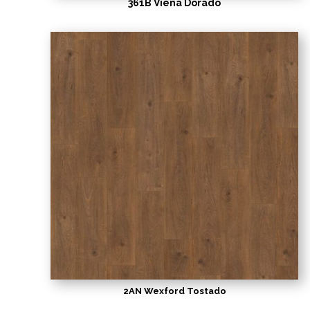
361B Viena Dorado
2AN Wexford Tostado