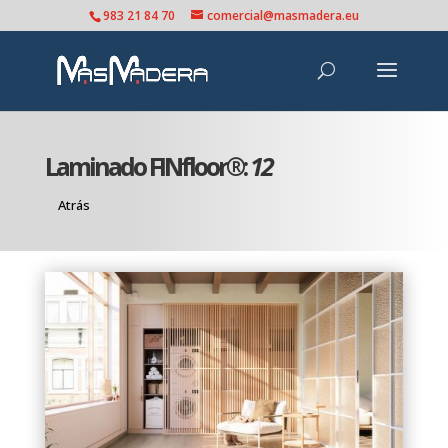
983 21 84 70
comercial@masmadera.eu
Laminado FINfloor®:
12
Atrás