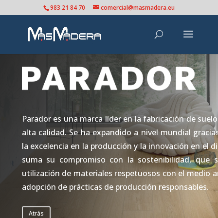
983 21 84 70
comercial@masmadera.eu
Parador es una marca líder en la fabricación de suel
alta calidad. S
e ha expandido a nivel mundial gracia
la excelencia en la producción y la innovación en el d
suma su compromiso con la sostenibilidad, que
s
utilización de materiales respetuosos con el medio a
adopción de prácticas de producción responsables.
Atrás