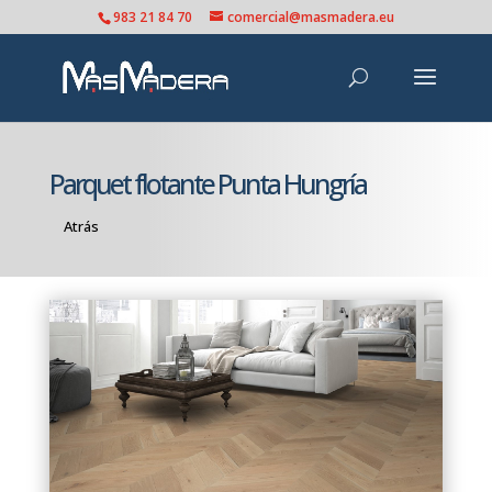
983 21 84 70
comercial@masmadera.eu
Parquet flotante Punta Hungría
Atrás