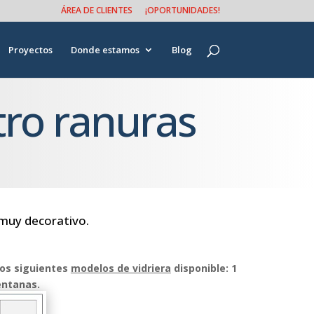
ÁREA DE CLIENTES
¡OPORTUNIDADES!
Proyectos
Donde estamos
Blog
tro ranuras
 muy decorativo.
los siguientes
modelos de vidriera
disponible:
1
entanas.