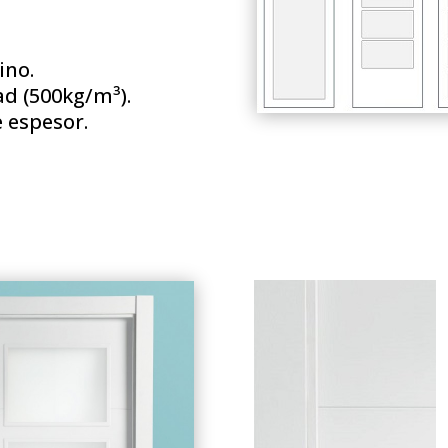
ino.
d (500kg/m³).
 espesor.